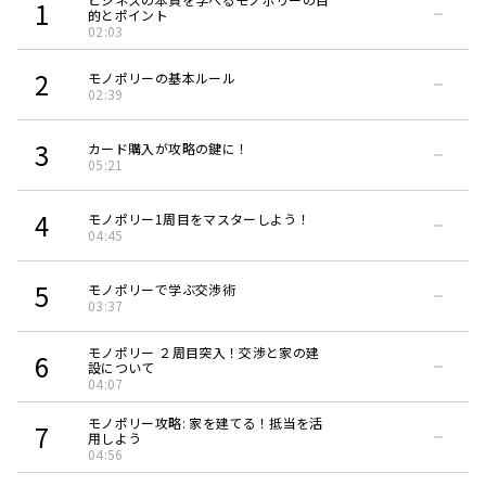
1
的とポイント
02:03
2
モノポリーの基本ルール
02:39
3
カード購入が攻略の鍵に！
05:21
4
モノポリー1周目をマスターしよう！
04:45
5
モノポリーで学ぶ交渉術
03:37
モノポリー ２周目突入！交渉と家の建
6
設について
04:07
モノポリー攻略: 家を建てる！抵当を活
7
用しよう
04:56