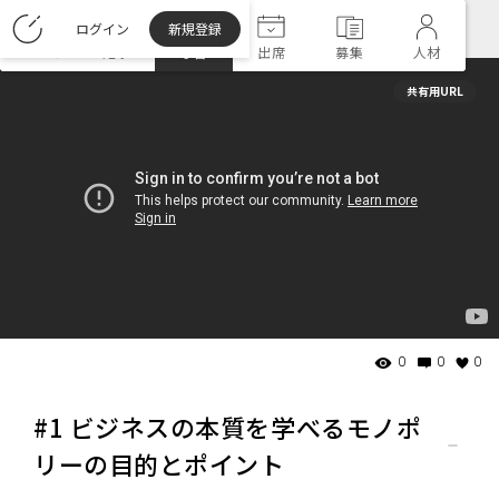
ログイン
新規登録
ホーム
記事
学習
出席
募集
人材
共有用URL
0
0
0
#
1
ビジネスの本質を学べるモノポ
リーの目的とポイント