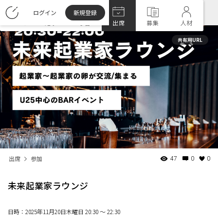
ログイン
新規登録
ホーム
記事
学習
出席
募集
人材
共有用URL
出席
参加
47
0
0
未来起業家ラウンジ
日時：
2025年11月20日木曜日 20:30 〜 22:30