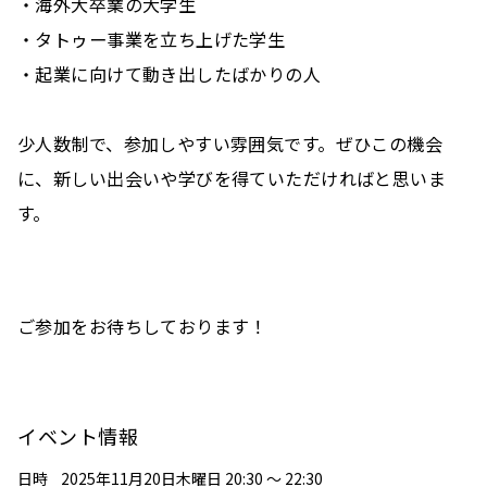
・海外大卒業の大学生
補足文
・タトゥー事業を立ち上げた学生
・起業に向けて動き出したばかりの人
日時
2026/08/06 13:24 - 14:24
変更を保存
とじる
やめる
削除する
少人数制で、参加しやすい雰囲気です。ぜひこの機会
に、新しい出会いや学びを得ていただければと思いま
未来起業家ラウンジ

定員数
2025年11月20日木曜日 20:30 〜 22:30
す。
保存する
とじる
二次元バーコードをダウンロード
ご参加をお待ちしております！
イベント情報
日時
2025年11月20日木曜日 20:30 〜 22:30