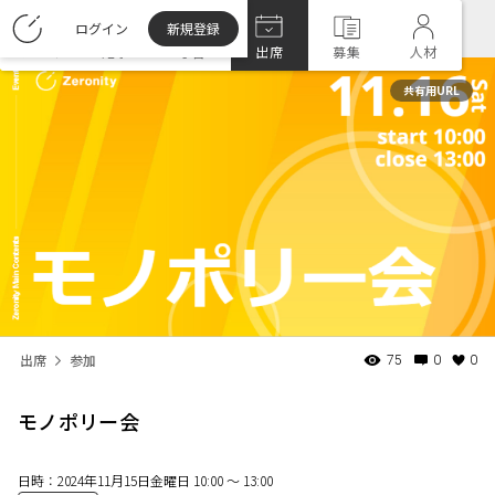
ログイン
新規登録
ホーム
記事
学習
出席
募集
人材
共有用URL
出席
参加
75
0
0
モノポリー会
日時：
2024年11月15日金曜日 10:00 〜 13:00