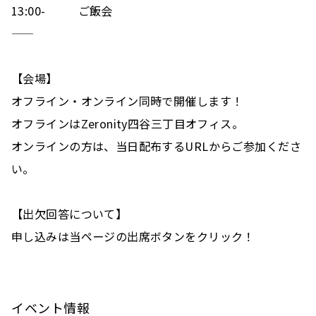
やめる
削除する
13:00-　　   ご飯会
——
モノポリー会

定員数
2024年11月15日金曜日 10:00 〜 13:00
【会場】
オフライン・オンライン同時で開催します！
保存する
とじる
二次元バーコードをダウンロード
オフラインはZeronity四谷三丁目オフィス。
オンラインの方は、当日配布するURLからご参加くださ
い。
【出欠回答について】
申し込みは当ページの出席ボタンをクリック！ 
イベント情報