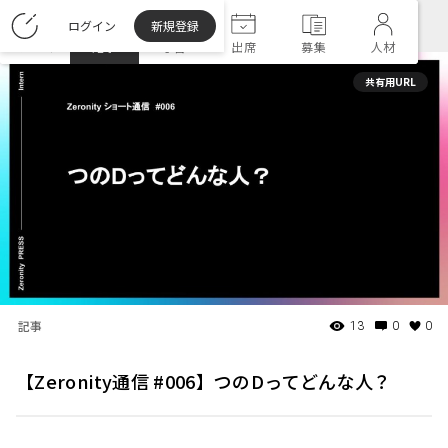
ログイン
新規登録
ホーム
記事
学習
出席
募集
人材
共有用URL
記事
13
0
0
【Zeronity通信 #006】つのDってどんな人？