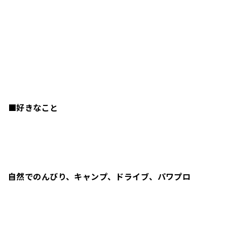
■好きなこと
【Zeronity通信 #006】つのDってどんな人？
とじる
二次元バーコードをダウンロード
自然でのんびり、キャンプ、ドライブ、パワプロ