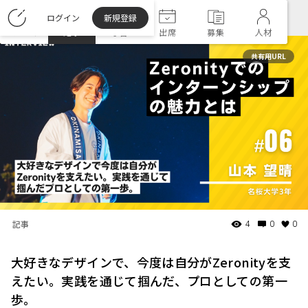
ログイン
新規登録
ホーム
記事
学習
出席
募集
人材
共有用URL
記事
4
0
0
大好きなデザインで、今度は自分がZeronityを支
えたい。実践を通じて掴んだ、プロとしての第一
歩。