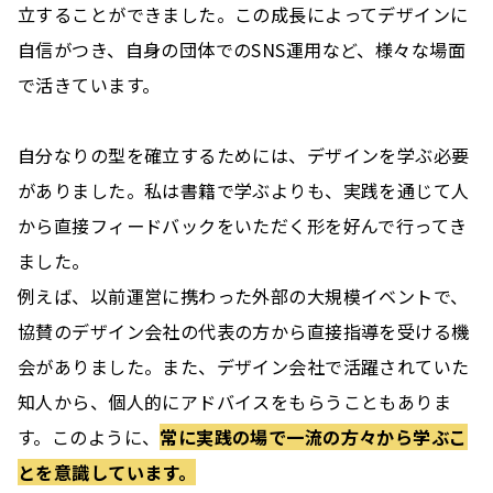
立することができました。この成長によってデザインに
自信がつき、自身の団体でのSNS運用など、様々な場面
で活きています。
自分なりの型を確立するためには、デザインを学ぶ必要
がありました。私は書籍で学ぶよりも、実践を通じて人
から直接フィードバックをいただく形を好んで行ってき
ました。
例えば、以前運営に携わった外部の大規模イベントで、
協賛のデザイン会社の代表の方から直接指導を受ける機
会がありました。また、デザイン会社で活躍されていた
大好きなデザインで、今度は自分がZeronityを支えたい。
知人から、個人的にアドバイスをもらうこともありま
実践を通じて掴んだ、プロとしての第一歩。
す。このように、
常に実践の場で一流の方々から学ぶこ
とを意識しています。