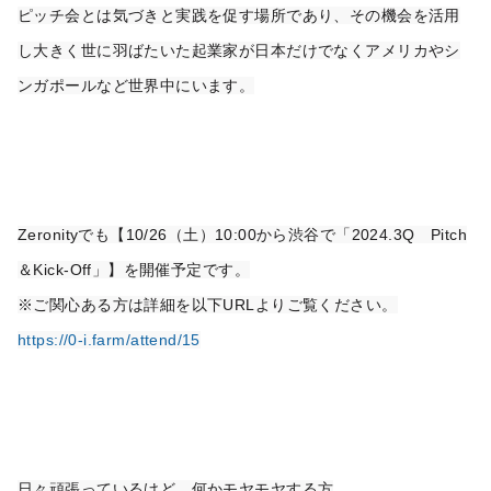
ピッチ会とは気づきと実践を促す場所であり、その機会を活用
し大きく世に羽ばたいた起業家が日本だけでなくアメリカやシ
ンガポールなど世界中にいます。
【懸命に活動を頑張る方へ】2024.3Q Pitch＆Kick-Off実施
予定
Zeronityでも【10/26（土）10:00から渋谷で「2024.3Q　Pitch
＆Kick-Off」】を開催予定です。
とじる
二次元バーコードをダウンロード
※ご関心ある方は詳細を以下URLよりご覧ください。
https://0-i.farm/attend/15
日々頑張っているけど、何かモヤモヤする方