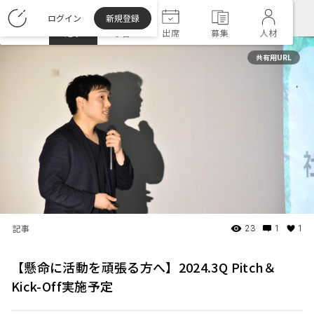
ログイン
新規登録
ホーム
記事
学習
出席
募集
人材
共有用URL
記事
23
1
1
【懸命に活動を頑張る方へ】2024.3Q Pitch＆
Kick-Off実施予定