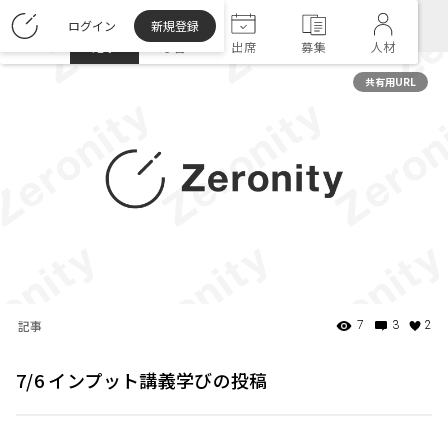
ログイン
新規登録
ホーム
記事
学習
出席
募集
人材
共有用URL
記事
7
3
2
7/6 インプット講義学びの投稿