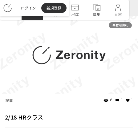
ログイン
新規登録
ホーム
記事
学習
出席
募集
人材
共有用URL
記事
6
1
1
2/18 HRクラス